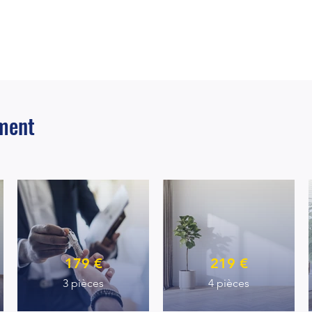
ement
179 €
219 €
3 pièces
4 pièces