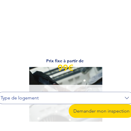
vices
À propos
Actualités
Nous contacter
Prix fixe à partir de
99€
Type de logement
Demander mon inspection