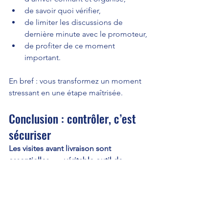
de savoir quoi vérifier,
de limiter les discussions de 
dernière minute avec le promoteur,
de profiter de ce moment 
important.
En bref : vous transformez un moment 
stressant en une étape maîtrisée.
Conclusion : contrôler, c’est 
sécuriser
Les visites avant livraison sont 
essentielles
, un 
véritable outil de 
contrôle et de sérénité
. Elles vous 
permettent de défendre vos intérêts, 
de préserver la qualité de votre 
logement, et d’éviter des coûts cachés 
après la remise des clés.